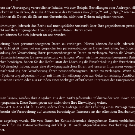
tz der Übertragung vertraulicher Inhalte, wie zum Beispiel Bestellungen oder Anfragen, die
erkennen Sie daran, dass die Adresszeile des Browsers von „http://“ auf „https://“ wechs
 können die Daten, die Sie an uns übermitteln, nicht von Dritten mitgelesen werden.
timmungen jederzeit das Recht auf unentgeltliche Auskunft über Ihre gespeicherten pe
ht auf Berichtigung oder Löschung dieser Daten. Hierzu sowie
n können Sie sich jederzeit an uns wenden.
beitung Ihrer personenbezogenen Daten zu verlangen. Hierzu können Sie sich jederze
ie Richtigkeit Ihrer bei uns gespeicherten personenbezogenen Daten bestreiten, benötigen 
ränkung der Verarbeitung Ihrer personenbezogenen Daten zu verlangen. Wenn die Verar
e Einschränkung der Datenverarbeitung verlangen. Wenn wir Ihre personenbezogenen Date
en benötigen, haben Sie das Recht, statt der Löschung die Einschränkung der Verarbeit
GVO eingelegt haben, muss eine Abwägung zwischen Ihren und unseren Interessen vorgen
Einschränkung der Verarbeitung Ihrer personenbezogenen Daten zu verlangen. Wenn S
er Speicherung abgesehen – nur mit Ihrer Einwilligung oder zur Geltendmachung, Ausübu
istischen Person oder aus Gründen eines wichtigen öffentlichen Interesses der Europäische
en lassen, werden Ihre Angaben aus dem Anfrageformular inklusive der von Ihnen dor
gespeichert. Diese Daten geben wir nicht ohne Ihre Einwilligung weiter.
 von Art. 6 Abs. 1 lit. b DSGVO, sofern Ihre Anfrage mit der Erfüllung eines Vertrags 
beruht die Verarbeitung auf unserem berechtigten Interesse an der effektiven Bearbeitung 
iese abgefragt wurde. Die von Ihnen im Kontaktformular eingegebenen Daten verbleiben
 Zweck für die Datenspeicherung entfällt
(z. B. nach abgeschlossener Bearbeitung Ihr
hrt.