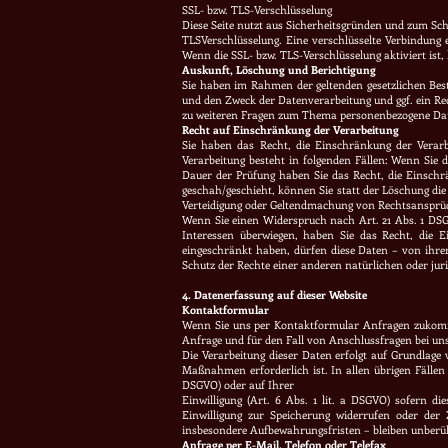
SSL- bzw. TLS-Verschlüsselung
Diese Seite nutzt aus Sicherheitsgründen und zum Schu
TLSVerschlüsselung. Eine verschlüsselte Verbindung 
Wenn die SSL- bzw. TLS-Verschlüsselung aktiviert ist,
Auskunft, Löschung und Berichtigung
Sie haben im Rahmen der geltenden gesetzlichen Bes
und den Zweck der Datenverarbeitung und ggf. ein Rec
zu weiteren Fragen zum Thema personenbezogene Date
Recht auf Einschränkung der Verarbeitung
Sie haben das Recht, die Einschränkung der Verar
Verarbeitung besteht in folgenden Fällen: Wenn Sie d
Dauer der Prüfung haben Sie das Recht, die Einsch
geschah/geschieht, können Sie statt der Löschung di
Verteidigung oder Geltendmachung von Rechtsansprüch
Wenn Sie einen Widerspruch nach Art. 21 Abs. 1 DS
Interessen überwiegen, haben Sie das Recht, die 
eingeschränkt haben, dürfen diese Daten – von ihr
Schutz der Rechte einer anderen natürlichen oder jur
4. Datenerfassung auf dieser Website
Kontaktformular
Wenn Sie uns per Kontaktformular Anfragen zukomm
Anfrage und für den Fall von Anschlussfragen bei uns 
Die Verarbeitung dieser Daten erfolgt auf Grundlage
Maßnahmen erforderlich ist. In allen übrigen Fällen 
DSGVO) oder auf Ihrer
Einwilligung (Art. 6 Abs. 1 lit. a DSGVO) sofern d
Einwilligung zur Speicherung widerrufen oder der
insbesondere Aufbewahrungsfristen – bleiben unberü
Anfrage per E-Mail, Telefon oder Telefax