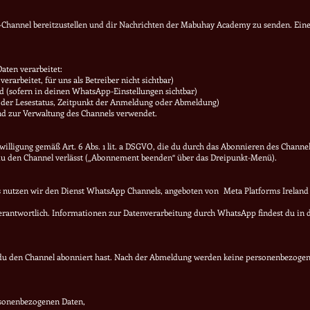
-Channel bereitzustellen und dir Nachrichten der Mabuhay Academy zu senden. Ein
ten verarbeitet:
beitet, für uns als Betreiber nicht sichtbar)
 (sofern in deinen WhatsApp-Einstellungen sichtbar)
der Lesestatus, Zeitpunkt der Anmeldung oder Abmeldung)
nd zur Verwaltung des Channels verwendet.
willigung gemäß Art. 6 Abs. 1 lit. a DSGVO, die du durch das Abonnieren des Channels
du den Channel verlässt („Abonnement beenden“ über das Dreipunkt-Menü).
s nutzen wir den Dienst WhatsApp Channels, angeboten von Meta Platforms Ireland
erantwortlich. Informationen zur Datenverarbeitung durch WhatsApp findest du in
 du den Channel abonniert hast. Nach der Abmeldung werden keine personenbezogen
sonenbezogenen Daten,