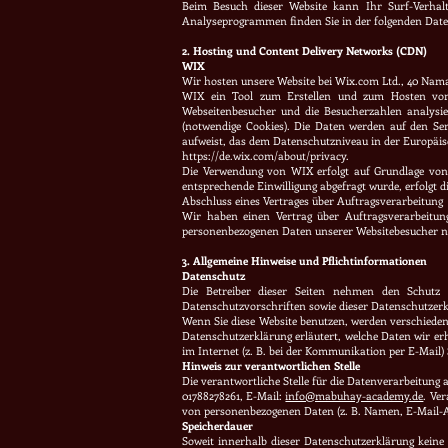
Beim Besuch dieser Website kann Ihr Surf-Verhalt
Analyseprogrammen finden Sie in der folgenden Date
2. Hosting und Content Delivery Networks (CDN)
WIX
Wir hosten unsere Website bei Wix.com Ltd., 40 Namal 
WIX ein Tool zum Erstellen und zum Hosten von 
Webseitenbesucher und die Besucherzahlen analysier
(notwendige Cookies). Die Daten werden auf den Serv
aufweist, das dem Datenschutzniveau in der Europäi
https://de.wix.com/about/privacy.
Die Verwendung von WIX erfolgt auf Grundlage von A
entsprechende Einwilligung abgefragt wurde, erfolgt di
Abschluss eines Vertrages über Auftragsverarbeitung
Wir haben einen Vertrag über Auftragsverarbeitung
personenbezogenen Daten unserer Websitebesucher n
3. Allgemeine Hinweise und Pflichtinformationen
Datenschutz
Die Betreiber dieser Seiten nehmen den Schutz 
Datenschutzvorschriften sowie dieser Datenschutzerk
Wenn Sie diese Website benutzen, werden verschieden
Datenschutzerklärung erläutert, welche Daten wir er
im Internet (z. B. bei der Kommunikation per E-Mail) 
Hinweis zur verantwortlichen Stelle
Die verantwortliche Stelle für die Datenverarbeitung 
01788278261, E-Mail:
info@mabuhay-academy.de
. Ve
von
personenbezogenen Daten (z. B. Namen, E-Mail-Ad
Speicherdauer
Soweit innerhalb dieser Datenschutzerklärung keine 