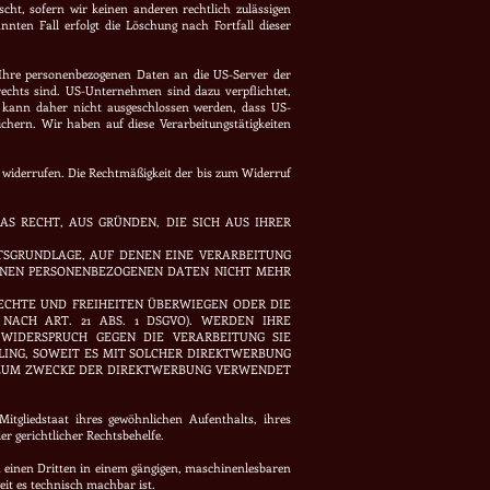
cht, sofern wir keinen anderen rechtlich zulässigen
nten Fall erfolgt die Löschung nach Fortfall dieser
Ihre personenbezogenen Daten an die US-Server der
echts sind. US-Unternehmen sind dazu verpflichtet,
s kann daher nicht ausgeschlossen werden, dass US-
hern. Wir haben auf diese Verarbeitungstätigkeiten
it widerrufen. Die Rechtmäßigkeit der bis zum Widerruf
AS RECHT, AUS GRÜNDEN, DIE SICH AUS IHRER
HTSGRUNDLAGE, AUF DENEN EINE VERARBEITUNG
FENEN PERSONENBEZOGENEN DATEN NICHT MEHR
ECHTE UND FREIHEITEN ÜBERWIEGEN ODER DIE
ACH ART. 21 ABS. 1 DSGVO). WERDEN IHRE
WIDERSPRUCH GEGEN DIE VERARBEITUNG SIE
LING, SOWEIT ES MIT SOLCHER DIREKTWERBUNG
R ZUM ZWECKE DER DIREKTWERBUNG VERWENDET
tgliedstaat ihres gewöhnlichen Aufenthalts, ihres
r gerichtlicher Rechtsbehelfe.
an einen Dritten in einem gängigen, maschinenlesbaren
eit es technisch machbar ist.