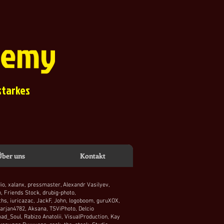
 starkes
Über uns
Kontakt
dio, xalanx, pressmaster, Alexandr Vasilyev,
n,
Friends Stock,
drubig-photo,
ths,
iuricazac, JackF, John, logoboom, guruXOX,
rjan4782, Aksana, TSViPhoto, Delcio
mad_Soul,
Rabizo Anatolii,
VisualProduction,
Kay