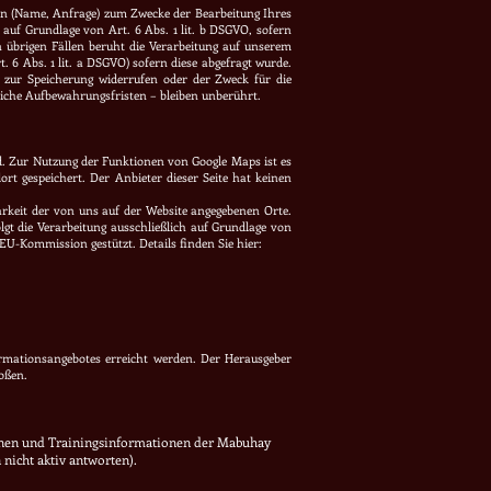
ten (Name, Anfrage) zum Zwecke der Bearbeitung Ihres
t auf Grundlage von Art. 6 Abs. 1 lit. b DSGVO, sofern
 übrigen Fällen beruht die Verarbeitung auf unserem
t. 6 Abs. 1 lit. a DSGVO) sofern diese abgefragt wurde.
 zur Speicherung widerrufen oder der Zweck für die
liche Aufbewahrungsfristen – bleiben unberührt.
and. Zur Nutzung der Funktionen von Google Maps ist es
rt gespeichert. Der Anbieter dieser Seite hat keinen
arkeit der von uns auf der Website angegebenen Orte.
olgt die Verarbeitung ausschließlich auf Grundlage von
 EU-Kommission gestützt. Details finden Sie hier:
formationsangebotes erreicht werden. Der Herausgeber
toßen.
tionen und Trainingsinformationen der Mabuhay
nicht aktiv antworten).