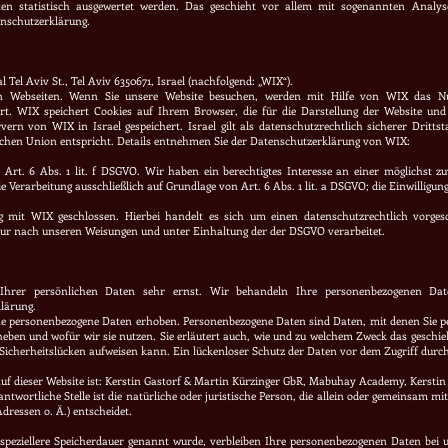
en statistisch ausgewertet werden. Das geschieht vor allem mit sogenannten Analys
nschutzerklärung.
Tel Aviv St., Tel Aviv 6350671, Israel (nachfolgend: „WIX“).
Webseiten. Wenn Sie unsere Website besuchen, werden mit Hilfe von WIX das Nutze
t. WIX speichert Cookies auf Ihrem Browser, die für die Darstellung der Website und 
ern von WIX in Israel gespeichert. Israel gilt als datenschutzrechtlich sicherer Drittst
schen Union entspricht. Details entnehmen Sie der Datenschutzerklärung von WIX:
rt. 6 Abs. 1 lit. f DSGVO. Wir haben ein berechtigtes Interesse an einer möglichst zuv
e Verarbeitung ausschließlich auf Grundlage von Art. 6 Abs. 1 lit. a DSGVO; die Einwilligung 
 mit WIX geschlossen. Hierbei handelt es sich um einen datenschutzrechtlich vorgesc
ur nach unseren Weisungen und unter Einhaltung der der DSGVO verarbeitet.
Ihrer persönlichen Daten sehr ernst. Wir behandeln Ihre personenbezogenen Date
lärung.
e personenbezogene Daten erhoben. Personenbezogene Daten sind Daten, mit denen Sie per
h
eben und wofür wir sie nutzen. Sie erläutert auch, wie und zu welchem Zweck das geschie
Sicherheitslücken aufweisen kann. Ein lückenloser Schutz der Daten vor dem Zugriff durch 
auf dieser Website ist: Kerstin Gastorf & Martin Kürzinger GbR, Mabuhay Academy, Kerstin Ga
rantwortliche Stelle ist die natürliche oder juristische Person, die allein oder gemeinsam 
ressen o. Ä.) entscheidet.
speziellere Speicherdauer genannt wurde, verbleiben Ihre personenbezogenen Daten bei un