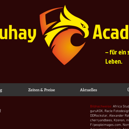
– für ein
Leben.
ng
Zeiten & Preise
Aktuelles
Bildnachweise:
Africa Stu
R
guruXOX, Racle Fotodesig
DDRockstar,
Alexander Ra
cherryandbees, Kzenon, ma
F/peopleimages.com, No