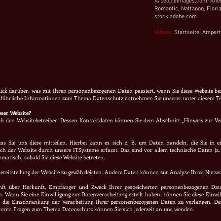
A/peopleimages.com,
Але
Romantic, Nattanon, Flori
stock.adobe.com
Videos:
Startseite: Ampert
ick darüber, was mit Ihren personenbezogenen Daten passiert, wenn Sie diese Website b
Ausführliche Informationen zum Thema Datenschutz entnehmen Sie unserer unter diesem Te
eser Website?
rch den Websitebetreiber. Dessen Kontaktdaten können Sie dem Abschnitt „Hinweis zur Ver
s Sie uns diese mitteilen. Hierbei kann es sich z. B. um Daten handeln, die Sie in 
h der Website durch unsere ITSysteme erfasst. Das sind vor allem technische Daten (z.
omatisch, sobald Sie diese Website betreten.
 Bereitstellung der Website zu gewährleisten. Andere Daten können zur Analyse Ihres Nutz
kunft über Herkunft, Empfänger und Zweck Ihrer gespeicherten personenbezogenen Dat
. Wenn Sie eine Einwilligung zur Datenverarbeitung erteilt haben, können Sie diese Einwil
ie Einschränkung der Verarbeitung Ihrer personenbezogenen Daten zu verlangen. Des
iteren Fragen zum Thema Datenschutz können Sie sich jederzeit an uns wenden.