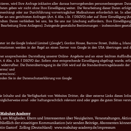
ktieren, wird Ihre Anfrage inklusive aller daraus hervorgehenden personenbezogenen Da
Daten geben wir nicht ohne Ihre Einwilligung weiter. Die Verarbeitung dieser Daten erfolg
mmenhängt oder zur Durchführung vorvertraglicher Maßnahmen erforderlich ist. In allen
er an uns gerichteten Anfragen (Art. 6 Abs. 1 lit. f DSGVO) oder auf Ihrer Einwilligung (Ar
ten Daten verbleiben bei uns, bis Sie uns zur Löschung auffordern, Ihre Einwilligung
r Bearbeitung Ihres Anliegens). Zwingende gesetzliche Bestimmungen – insbesondere gesetz
ter ist die Google Ireland Limited („Google“), Gordon House, Barrow Street, Dublin 4, Irl
rmationen werden in der Regel an einen Server von Google in den USA übertragen und do
ner ansprechenden Darstellung unserer Online- Angebote und an einer leichten Auffindb
rt. 6 Abs. 1 lit. f DSGVO dar. Sofern eine entsprechende Einwilligung abgefragt wurde, erf
zeit widerrufbar. Die Datenübertragung in die USA wird auf die Standardvertragsklauseln der
terms/
und
erms/sccs/.
den Sie in der Datenschutzerklärung von Google:
 Inhalte und die Verfügbarkeit von Websites Dritter, die über externe Links dieses In
möglicherweise straf- oder haftungsrechtlich relevant sind oder gegen die guten Sitten vers
r Mabuhay Academy
l, um Mitglieder, Eltern und Interessenten über Neuigkeiten, Veranstaltungen, Ak
hließlich der einseitigen Kommunikation (wir senden Beiträge, Abonnenten können 
stin Gastorf Zolling (Deutschland) www.mabuhay-academy.de/impressum