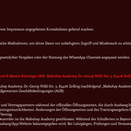
nserem Impressum angegebenen Kontaktdaten geltend machen.
orische Maßnahmen, um deine Daten vor unbefugtem Zugriff und Missbrauch zu schüt
gesetzlicher Vorgaben oder der Nutzung des WhatsApp-Channels angepasst werden. 
torf & Martin Kürzinger GbR,
Mabuhay Academy
, Dr.-Georg-Völkl-Str. 3, 85406 Zol
hay Academy, Dr.-Georg-Völkl-Str. 3, 85406 Zolling (nachfolgend „Mabuhay Academy
Allgemeinen Geschäftsbedingungen (AGB):
nd Vertragspartnern während der offiziellen Öffnungszeiten, die durch Aushang/A
rainingsräumlichkeiten. Änderungen der Öffnungszeiten und des Trainingsangebots 
Vertrag.
. Dezember ist die Mabuhay Academy geschlossen. Während der Schulferien in Bayern
Aushang/App/Website bekanntgegeben wird. Bei Lehrgängen, Prüfungen und Veranstalt