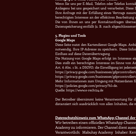
Wenn Sie uns per E-Mail, Telefon oder Telefax konta
Anliegens bei uns gespeichert und verarbeitet. Diese 
Ihre Anfrage mit der Erfüllung eines Vertrags zusa
berechtigten Interesse an der effektiven Bearbeitung d
Die von Ihnen an uns per Kontaktanfragen übersand
Datenspeicherung entfällt (z. B. nach abgeschlossene
5. Plugins und Tools
Google Maps
Diese Seite nutzt den Kartendienst Google Maps. Anbie
notwendig, Ihre IP-Adresse zu speichern. Diese Info
Einfluss auf diese Datenübertragung.
Die Nutzung von Google Maps erfolgt im Interesse ei
Dies stellt ein berechtigtes Interesse im Sinne von A
Art. 6 Abs. 1 lit. a DSGVO; die Einwilligung ist jeder
https://privacy.google.com/businesses/gdprcontroller
https://privacy.google.com/businesses/gdprcontrollert
Mehr Informationen zum Umgang mit Nutzerdaten fin
https://policies.google.com/privacy?hl=de.
Quelle:
https://www.e-recht24.de
Der Betreiber übernimmt keine Verantwortung für die
distanziert sich ausdrücklich von allen Inhalten, die 
Datenschutzhinweis zum WhatsApp-Channel de
Wir betreiben einen offiziellen WhatsApp-Channe
Academy zu informieren. Der Channel dient aussc
Verantwortlich: Mabuhay Academy Inhaber: Ker