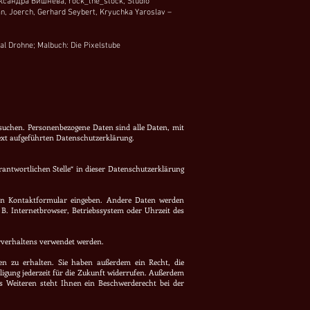
ксандра Вишнева, rock_the_stock, Studio
an, Joerch, Gerhard Seybert, Kryuchka Yaroslav
–
al Drohne; Malbuch: Die Pixelstube
esuchen. Personenbezogene Daten sind alle Daten, mit
xt aufgeführten Datenschutzerklärung.
antwortlichen Stelle“ in dieser Datenschutzerklärung
ein Kontaktformular eingeben. Andere Daten werden
 B. Internetbrowser, Betriebssystem oder Uhrzeit des
erverhaltens verwendet werden.
en zu erhalten. Sie haben außerdem ein Recht, die
ligung jederzeit für die Zukunft widerrufen. Außerdem
 Weiteren steht Ihnen ein Beschwerderecht bei der