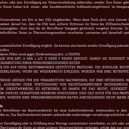
chen oder eine Einwilligung zur Datenverarbeitung widerrufen, werden Ihre Daten gelös
 Daten haben (z.B. steuer- oder handelsrechtliche Aufbewahrungsfristen); im letztgenan
 Unternehmen mit Sitz in den USA eingebunden. Wenn diese Tools aktiv sind, können 
weisen darauf hin, dass die USA kein sicherer Drittstaat im Sinne des EUDatenschutzr
auszugeben, ohne dass Sie als Betroffener hiergegen gerichtlich vorgehen könnten. E
 befindlichen Daten zu Überwachungszwecken verarbeiten, auswerten und dauerhaft speic
usdrücklichen Einwilligung möglich. Sie können eine bereits erteilte Einwilligung jederze
erührt.
deren Fällen sowie gegen
Direktwerbung (Art. 21 DSGVO)
 VON ART. 6 ABS. 1 LIT. E ODER F DSGVO ERFOLGT, HABEN SIE JEDERZEIT D
VERARBEITUNG IHRER PERSONENBEZOGENEN DATEN
ÜR EIN AUF DIESE BESTIMMUNGEN GESTÜTZTES PROFILING. DIE JEWEILIGE REC
ZERKLÄRUNG. WENN SIE WIDERSPRUCH EINLEGEN, WERDEN WIR IHRE BETROF
RDIGE GRÜNDE FÜR DIE VERARBEITUNG NACHWEISEN, DIE IHRE INTERESSEN, R
, AUSÜBUNG ODER VERTEIDIGUNG VON RECHTSANSPRÜCHEN (WIDERSPRUCH N
M DIREKTWERBUNG ZU BETREIBEN, SO HABEN SIE DAS RECHT, JEDERZEIT 
 ZWECKE DERARTIGER WERBUNG EINZULEGEN; DIES GILT AUCH FÜR DAS PROFI
CHEN, WERDEN IHRE PERSONENBEZOGENEN DATEN ANSCHLIESSEND NICHT MEH
de
 Betroffenen ein Beschwerderecht bei einer Aufsichtsbehörde, insbesondere in dem Mi
ßes zu. Das Beschwerderecht besteht unbeschadet anderweitiger verwaltungsrechtlicher ode
rer Einwilligung oder in Erfüllung eines Vertrags automatisiert verarbeiten, an sich oder 
 Übertragung der Daten an einen anderen Verantwortlichen verlangen, erfolgt dies nur, sow