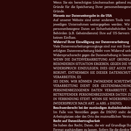
Wenn Sie ein berechtigtes Löschersuchen geltend ma
Gründe für die Speicherung Ihrer personenbezogenen
Gründe.
Hinweis zur Datenweitergabe in die USA
Auf unserer Website sind unter anderem Tools von
jeweiligen Unternehmen weitergegeben werden. Wir 
personenbezogene Daten an Sicherheitsbehörden her
Behörden (z.B. Geheimdienste) Ihre auf US-Servern
keinen Einfluss.
Widerruf Ihrer Einwilligung zur Datenverarbeitung
Viele Datenverarbeitungsvorgänge sind nur mit Ihrer a
erfolgten Datenverarbeitung bleibt vom Widerruf unb
Widerspruchsrecht gegen die Datenerhebung in beson
WENN DIE DATENVERARBEITUNG AUF GRUNDLAGE
BESONDEREN SITUATION ERGEBEN, GEGEN DIE 
WIDERSPRUCH EINZULEGEN; DIES GILT AUCH F
BERUHT, ENTNEHMEN SIE DIESER DATENSCHUT
VERARBEITEN, ES
SEI DENN, WIR KÖNNEN ZWINGENDE SCHUTZWÜ
VERARBEITUNG DIENT DER GELTENDMACHUNG
PERSONENBEZOGENEN DATEN VERARBEITET, U
BETREFFENDER PERSONENBEZOGENER DATEN ZUM
IN VERBINDUNG STEHT. WENN SIE WIDERSPRE
(WIDERSPRUCH NACH ART. 21 ABS. 2 DSGVO).
Beschwerderecht bei der zuständigen Aufsichtsbehör
Im Falle von Verstößen gegen die DSGVO steht den
Arbeitsplatzes oder des Orts des mutmaßlichen Versto
Recht auf Datenübertragbarkeit
Sie haben das Recht, Daten, die wir auf Grundlage Ih
Format aushändigen zu lassen. Sofern Sie die direkte